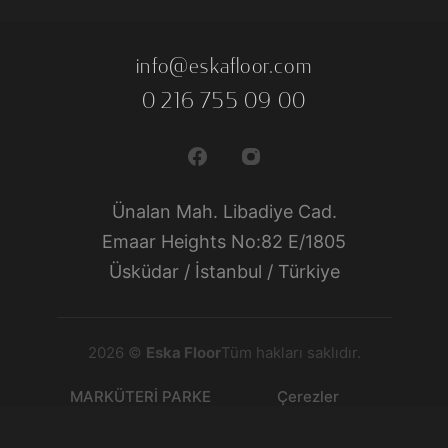
info@eskafloor.com
0 216 755 09 00
Ünalan Mah. Libadiye Cad.
Emaar Heights No:82 E/1805
Üsküdar / İstanbul / Türkiye
2026 ©
Eska Floor
Tüm hakları saklıdır.
MARKÜTERİ PARKE
Çerezler
Veriler
LAMİNE PARKE