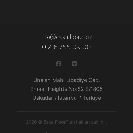
info@eskafloor.com
0 216 755 09 00
Ünalan Mah. Libadiye Cad.
Emaar Heights No:82 E/1805
Üsküdar / İstanbul / Türkiye
2026 ©
Eska Floor
Tüm hakları saklıdır.