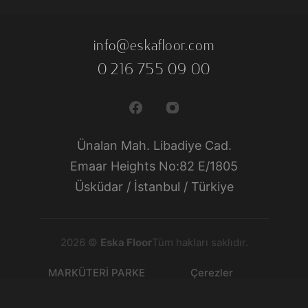
info@eskafloor.com
0 216 755 09 00
Ünalan Mah. Libadiye Cad.
Emaar Heights No:82 E/1805
Üsküdar / İstanbul / Türkiye
2026 ©
Eska Floor
Tüm hakları saklıdır.
MARKÜTERİ PARKE
Çerezler
Veriler
LAMİNE PARKE