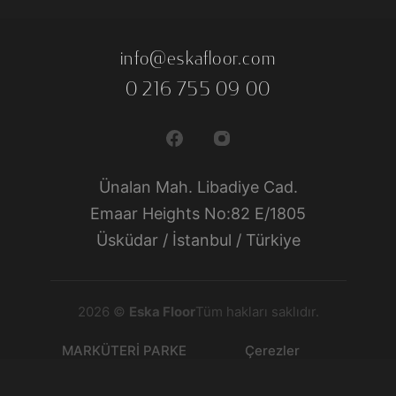
info@eskafloor.com
0 216 755 09 00
Ünalan Mah. Libadiye Cad.
Emaar Heights No:82 E/1805
Üsküdar / İstanbul / Türkiye
2026 ©
Eska Floor
Tüm hakları saklıdır.
MARKÜTERİ PARKE
Çerezler
Veriler
LAMİNE PARKE