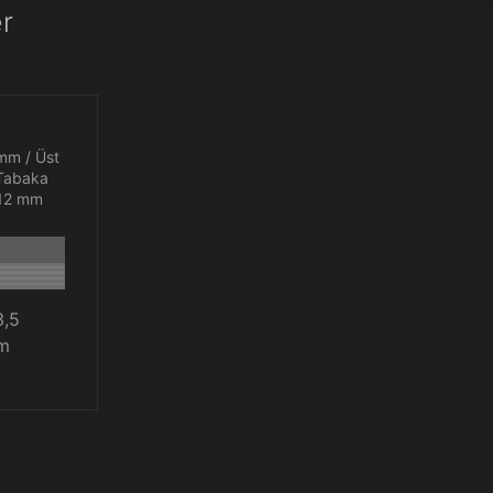
er
 mm / Üst
 Tabaka
 12 mm
,5
m