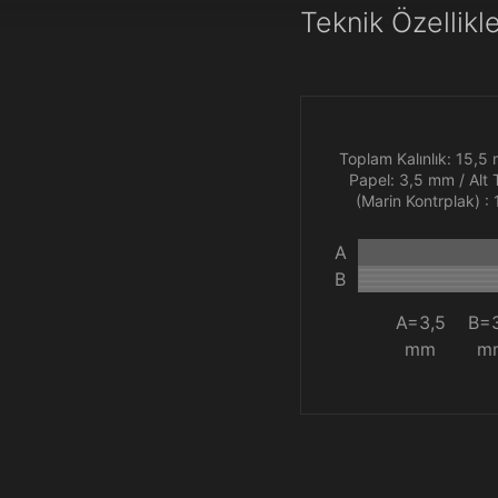
Teknik Özellikl
Toplam Kalınlık: 15,5
Papel: 3,5 mm / Alt
(Marin Kontrplak) :
A
B
A=3,5
B=3
mm
m